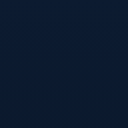
官方下载
安卓版下载
iOS版下载
H5版入口
联系信息
support@hth-mapp.com
7×24小时在线支持
官方信息
官方名称
华体会体育
主体
华体会体育
标识
hth-sports-app
备案