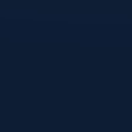
选择官方下载页进入完整下载说明，或根据设备直接查看安卓
版、iOS版与H5版入口。
前往官方下载
使用H5版入口