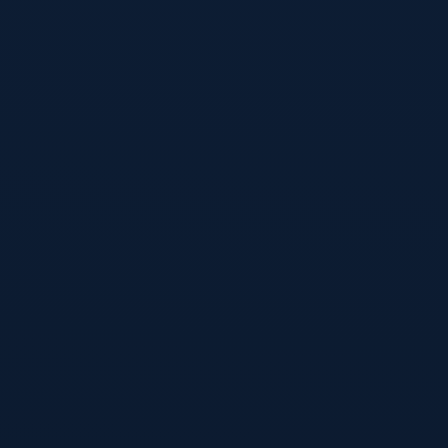
华体会体育
官方正版体育APP下载中心
华体会体育官方APP下载站点，提供安卓版、iOS版、H5版最
新客户端安装入口与登录指引。
官方下载
站点导航
首页
官方下载
安卓版下载
iOS版下载
H5版入口
登录与官方入口
最新动态
下载入口