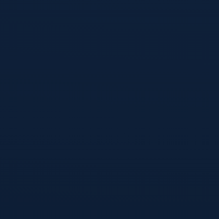
用于整理官方下载、登录入口与使用前核对事项。
查看最新动态页面
FAQ
常见问题
围绕华体会体育APP下载、版本选择与官方入口核对整理的简
明说明。
华体会体育APP应该从哪里下载？
建议通过本站提供的官方下载页面进入对应版本通道，并根据
安卓、iOS 或 H5 页面提示完成获取与核对。
华体会体育是否支持安卓、iOS 和 H5？
安装前需要注意哪些安全事项？
如果不想安装APP，可以使用H5版吗？
Download Now
从官方通道获取华体会体育APP