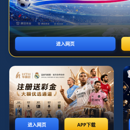
更多
立即下载
华体会体育 · 官方正版体育APP下载中心
华体会体育APP下载
官方入口一站直达
华体会体育为用户整理安卓版、iOS版与H5版访问路径，聚焦
官方来源核对、安装说明与登录指引，帮助你更清晰地获取华
体会官方平台。
立即获取官方APP
查看登录与入口指引
官方来源核对
围绕官方下载与入口识别建立访问路径。
多端版本入口