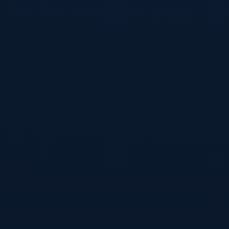
ICP备案号：京ICP备20260000号-1
© 2026 华体会体育. All rights reserved.
请通过官方入口获取客户端与登录指引，注意核对访问域
名与页面信息。